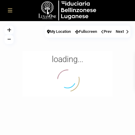
My Location
Fullscreen
Prev
Next
loading...