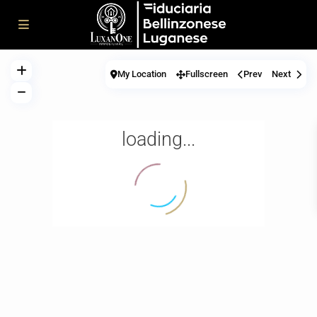
My Location
Fullscreen
Prev
Next
loading...