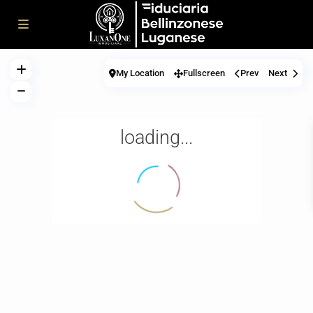
My Location
Fullscreen
Prev
Next
loading...