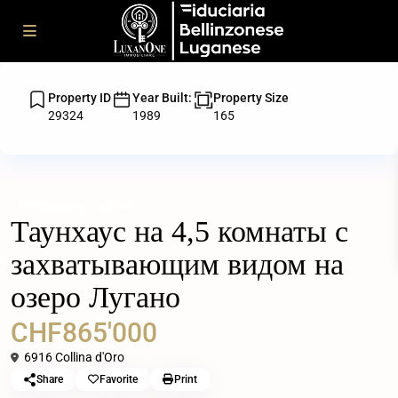
Property ID
Year Built:
Property Size
29324
1989
165
На продажу
Дома
Таунхаус на 4,5 комнаты с
захватывающим видом на
озеро Лугано
CHF865'000
6916 Collina d'Oro
Share
Favorite
Print