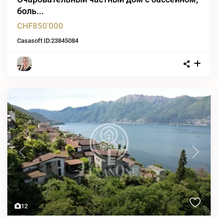
боль...
CHF850'000
Casasoft ID:
23845084
Previous
Next
12