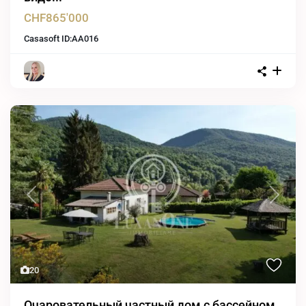
CHF865'000
Casasoft ID:
AA016
Previous
Next
20
Очаровательный частный дом с бассейном,