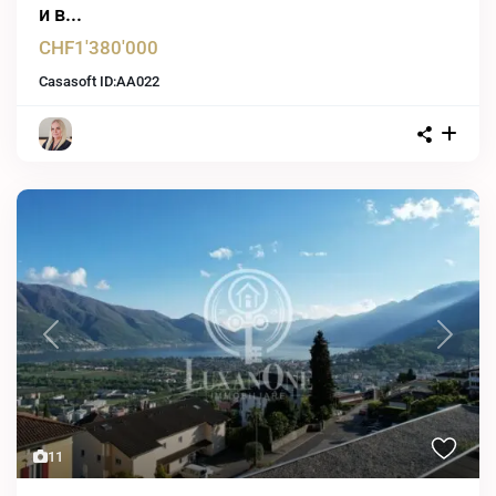
и в...
CHF1'380'000
Casasoft ID:
AA022
Previous
Next
11