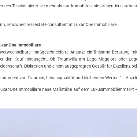
des Tessins bietet sie mehr als nur Immobilien; sie präsentiert authe
LuxanOne Immobiliare
verwechselbare, maßgeschneiderte Ansatz: einfühlsame Beratung mit glo
ber den Kauf hinausgeht. Ob Traumvilla am Lago Maggiore oder Lago
Leidenschaft, Diskretion und einem ausgeprägten Gespür für Exzellenz be
 Fundament von Träumen, Lebensqualität und bleibenden Werten.“ – Anze
etzt LuxanOne Immobiliare neue Maßstäbe auf dem Luxusimmobilienmarkt 