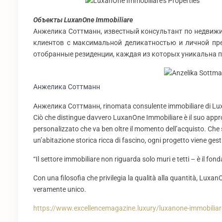
Объекты LuxanOne Immobiliare
Анжелика Соттманн, известный консультант по недвижи
клиентов с максимальной деликатностью и личной пре
отобранные резиденции, каждая из которых уникальна п
Анжелика Соттманн
Анжелика Соттманн, rinomata consulente immobiliare di Lu
Ciò che distingue davvero LuxanOne Immobiliare è il suo approc
personalizzato che va ben oltre il momento dell’acquisto. Che 
un’abitazione storica ricca di fascino, ogni progetto viene ges
“Il settore immobiliare non riguarda solo muri e tetti – è il fo
Con una filosofia che privilegia la qualità alla quantità, Luxan
veramente unico.
https://www.excellencemagazine.luxury/luxanone-immobiliar