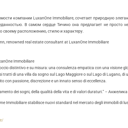
мости компании LuxanOne Immobiliare, сочетает природную элеган
данностью. В самом сердце Тичино она предлагает не просто 
о своему расположению, стилю и характеру.
xanOne Immobiliare
cio distintivo e su misura: una consulenza empatica con una visione globa
si tratti di una villa da sogno sul Lago Maggiore o sul Lago di Lugano, di 
tito con passione, discrezione e un innato senso di eccellenza.
ndamento dei sogni, della qualità della vita e di valori duraturi.” – Анжел
One Immobiliare stabilisce nuovi standard nel mercato degli immobili di lus
e/