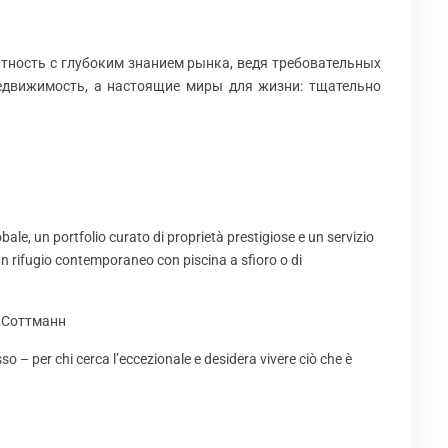
тность с глубоким знанием рынка, ведя требовательных
недвижимость, а настоящие миры для жизни: тщательно
le, un portfolio curato di proprietà prestigiose e un servizio
un rifugio contemporaneo con piscina a sfioro o di
ика Соттманн
so – per chi cerca l’eccezionale e desidera vivere ciò che è